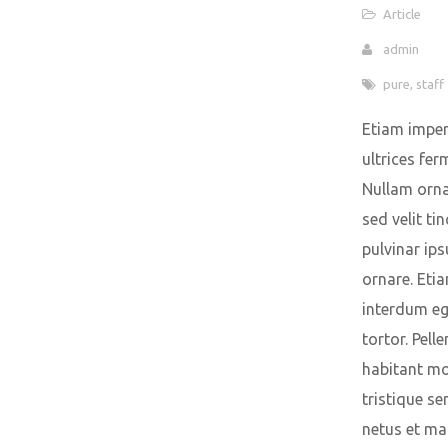
Article
admin
pure
,
staff
Etiam imper
ultrices fe
Nullam orna
sed velit tin
pulvinar ip
ornare. Eti
interdum e
tortor. Pell
habitant mo
tristique se
netus et m