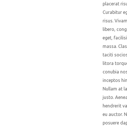
placerat ris
Curabitur eg
risus. Vivam
libero, cong
eget, facilis
massa. Clas
taciti soci
litora torqu
conubia nos
inceptos hi
Nullam at l
justo. Aene
hendrerit v
eu auctor. N
posuere da