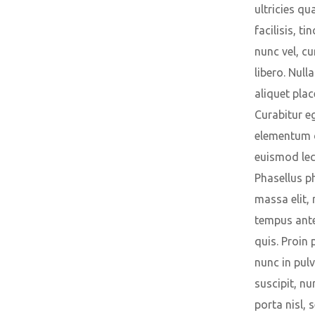
ultricies q
facilisis, ti
nunc vel, cu
libero. Null
aliquet plac
Curabitur e
elementum 
euismod lec
Phasellus p
massa elit, 
tempus ante
quis. Proin 
nunc in pulv
suscipit, nu
porta nisl, 