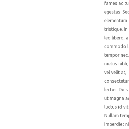
fames ac tu
egestas. Se
elementum 
tristique. In
leo libero, a
commodo li
tempor nec.
metus nibh,
vel velit at,
consectetur
lectus. Duis
ut magna a
luctus id vit
Nullam tem
imperdiet ni