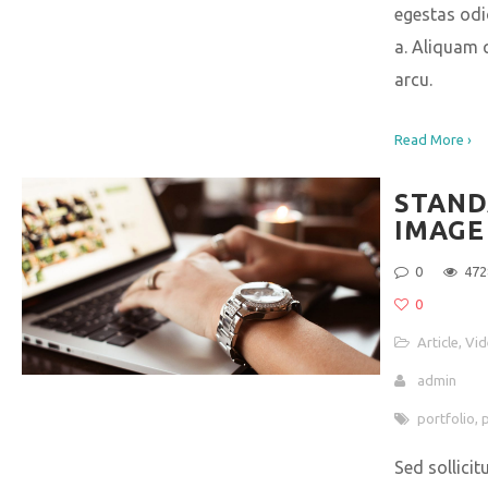
egestas od
a. Aliquam 
arcu.
Read More ›
STAN
IMAGE
0
472
0
Article
,
Vid
admin
portfolio
,
Sed sollicit