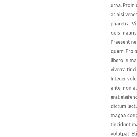
urna. Proin
at nisi vene
pharetra. V
quis mauris
Praesent ne
quam. Proin
libero in m
viverra tinc
Integer volu
ante, non a
erat eleifen
dictum lect
magna cong
tincidunt 
volutpat. Et