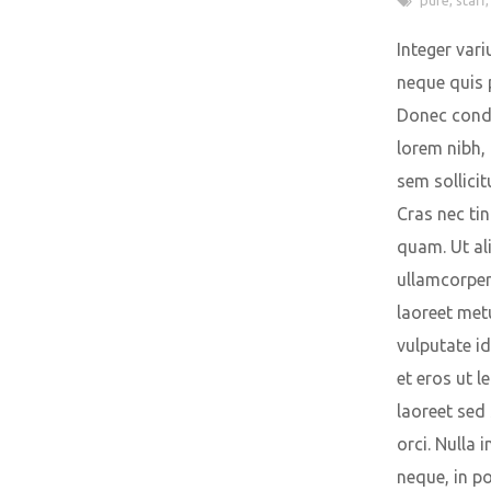
Integer vari
neque quis 
Donec con
lorem nibh,
sem sollicit
Cras nec ti
quam. Ut a
ullamcorpe
laoreet met
vulputate id
et eros ut le
laoreet sed 
orci. Nulla i
neque, in p