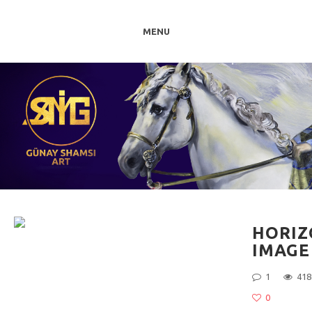
MENU
HORIZ
IMAGE
1
418
0