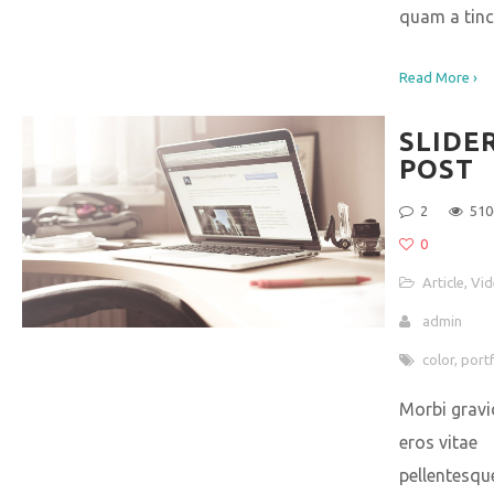
quam a tinc
Read More ›
SLIDE
POST
2
510
0
Article
,
Vid
admin
color
,
portf
Morbi gravi
eros vitae
pellentesqu