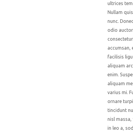
ultrices tem
Nullam qui
nunc. Donec
odio auctor
consectetur
accumsan, e
facilisis ligu
aliquam arc
enim. Suspe
aliquam met
varius mi. F
ornare turpi
tincidunt nu
nisl massa,
in leo a, so