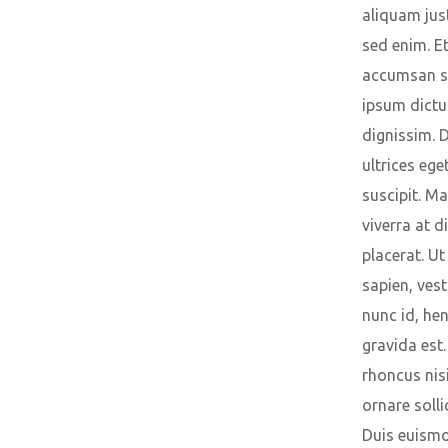
aliquam just
sed enim. E
accumsan s
ipsum dict
dignissim. 
ultrices ege
suscipit. M
viverra at 
placerat. Ut
sapien, ves
nunc id, hen
gravida est.
rhoncus nis
ornare solli
Duis euism