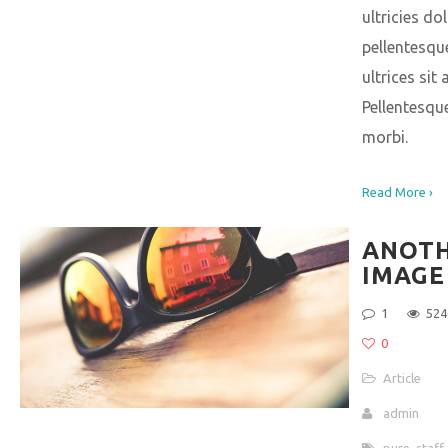
ultricies dol
pellentesqu
ultrices sit 
Pellentesqu
morbi.
Read More ›
ANOT
IMAGE
1
524
0
Article
admin
pure
,
staff