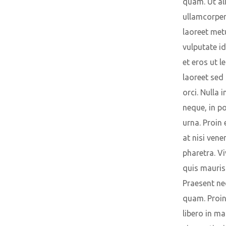
quam. Ut a
ullamcorpe
laoreet met
vulputate id
et eros ut le
laoreet sed 
orci. Nulla i
neque, in p
urna. Proin
at nisi vene
pharetra. V
quis mauris
Praesent ne
quam. Proin
libero in m