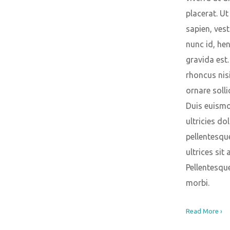
placerat. Ut
sapien, ves
nunc id, hen
gravida est.
rhoncus nis
ornare solli
Duis euism
ultricies dol
pellentesqu
ultrices sit 
Pellentesqu
morbi.
Read More ›