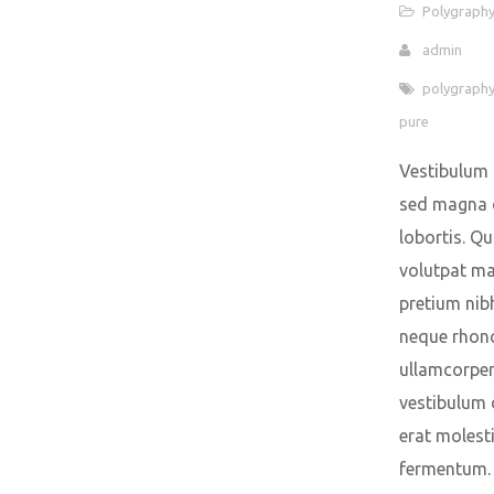
Polygraph
admin
polygraph
pure
Vestibulum 
sed magna 
lobortis. Qu
volutpat ma
pretium nib
neque rhon
ullamcorper
vestibulum 
erat molest
fermentum.