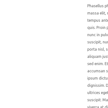
Phasellus p
massa elit, 
tempus ante
quis. Proin 
nunc in pulv
suscipit, nu
porta nisl, 
aliquam just
sed enim. E
accumsan s
ipsum dict
dignissim. 
ultrices ege
suscipit. M
viverra at 