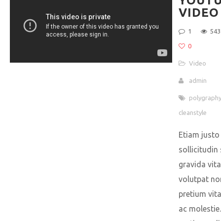
YOUT
VIDEO
1
543
0
Video
admin
polygraph
cleanstyle
Etiam justo
sollicitudi
gravida vita
volutpat non
pretium vit
ac molestie.