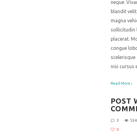
neque. Viv
blandit veli
magna vehic
sollicitudin 
placerat. M
congue lobor
scelerisque
nisi cursus 
Read More ›
POST 
COMM
3
554
0