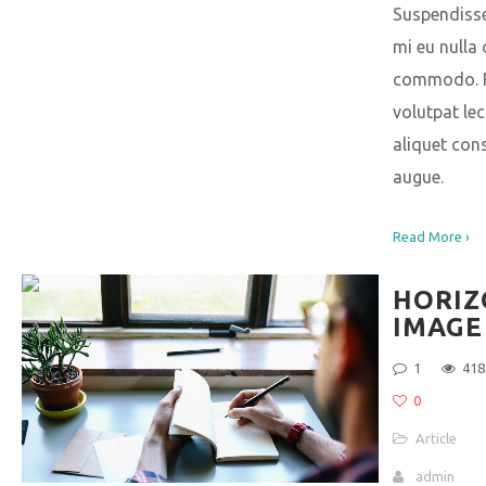
Suspendiss
mi eu null
commodo. P
volutpat lec
aliquet con
augue.
Read More ›
HORIZ
IMAGE
1
418
0
Article
admin