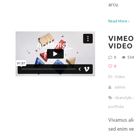
arcu.
Read More ›
VIMEO
VIDEO
0
534
0
Video
admin
cleanstyle
,
portfolio
Vivamus ali
sed enim ve