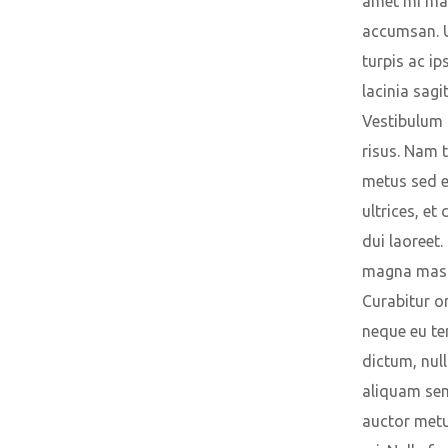
amet mi ma
accumsan. U
turpis ac i
lacinia sagit
Vestibulum 
risus. Nam 
metus sed e
ultrices, e
dui laoreet.
magna mas
Curabitur o
neque eu t
dictum, nul
aliquam sem
auctor metus