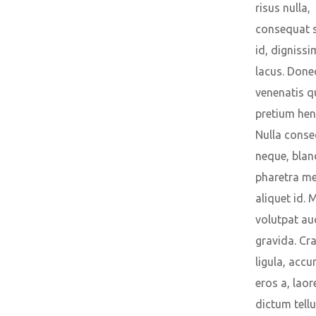
risus nulla,
consequat s
id, dignissi
lacus. Done
venenatis 
pretium hend
Nulla conse
neque, blan
pharetra m
aliquet id. 
volutpat au
gravida. Cr
ligula, acc
eros a, laor
dictum tellu