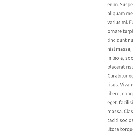
enim. Suspe
aliquam met
varius mi. F
ornare turpi
tincidunt nu
nisl massa,
in leo a, so
placerat ris
Curabitur eg
risus. Vivam
libero, cong
eget, facilis
massa. Clas
taciti soci
litora torqu