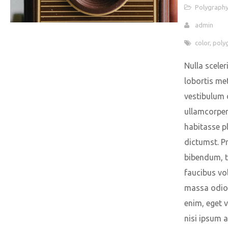
Polygraph
admin
color
,
poly
Nulla sceler
lobortis me
vestibulum 
ullamcorper 
habitasse p
dictumst. P
bibendum, t
faucibus vo
massa odio
enim, eget 
nisi ipsum a