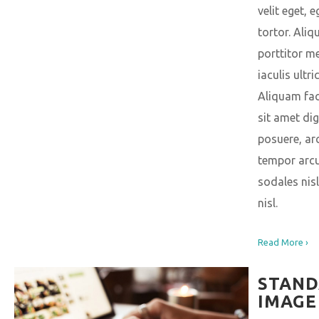
velit eget, 
tortor. Ali
porttitor m
iaculis ultric
Aliquam facil
sit amet di
posuere, a
tempor arcu
sodales nisl
nisl.
Read More ›
STAN
IMAGE