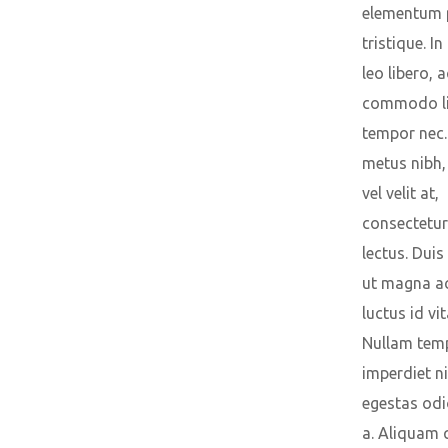
elementum 
tristique. In
leo libero, a
commodo li
tempor nec.
metus nibh,
vel velit at,
consectetur
lectus. Duis
ut magna a
luctus id vit
Nullam tem
imperdiet ni
egestas od
a. Aliquam 