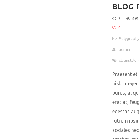
BLOG 
2
491
0
Polygraph
admin
cleanstyle
,
Praesent et 
nisl. Integer
purus, aliq
erat at, feu
egestas au
rutrum ipsu
sodales neq