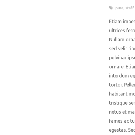
pure
,
staff
Etiam imper
ultrices fe
Nullam orna
sed velit tin
pulvinar ip
ornare. Eti
interdum e
tortor. Pell
habitant mo
tristique se
netus et m
fames ac tu
egestas. Se