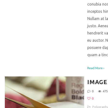
conubia nos
inceptos hi
Nullam at l
justo. Aene
hendrerit v
eu auctor. N
posuere da
quam a tinc
Read More ›
IMAGE
0
475
0
Polygraph