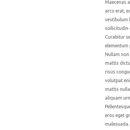
Maecenas a
arcu erat, e
vestibulum 
sollicitudin 
Curabitur s
elementum 
Nullam non n
mattis dict
risus congu
volutpat en
mattis nulla
aliquam urn
Pellentesqu
eros eget g
malesuada.