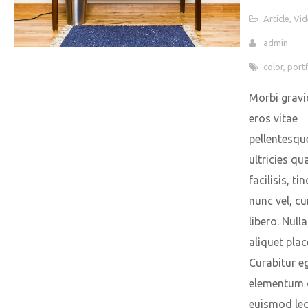
Article
,
Vid
admin
color
,
portf
Morbi gravi
eros vitae
pellentesqu
ultricies q
facilisis, ti
nunc vel, cu
libero. Null
aliquet plac
Curabitur e
elementum 
euismod lec