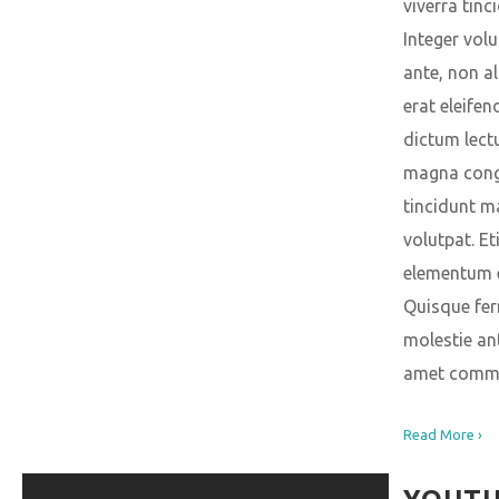
viverra tinc
Integer volu
ante, non a
erat eleifen
dictum lect
magna cong
tincidunt 
volutpat. Et
elementum e
Quisque fe
molestie ant
amet comm
Read More ›