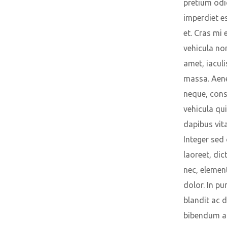
pretium odi
imperdiet es
et. Cras mi e
vehicula non
amet, iaculis
massa. Aen
neque, cons
vehicula qui
dapibus vit
Integer sed
laoreet, di
nec, eleme
dolor. In pu
blandit ac d
bibendum a