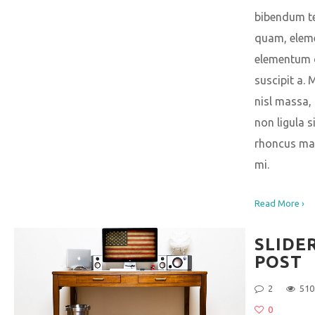
bibendum t
quam, ele
elementum 
suscipit a.
nisl massa,
non ligula s
rhoncus ma
mi.
Read More ›
SLIDE
POST
2
510
0