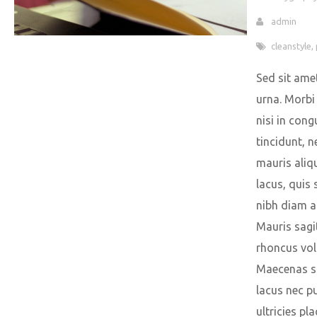
admin
cleanstyle
,
Sed sit ame
urna. Morbi 
nisi in cong
tincidunt, 
mauris ali
lacus, quis
nibh diam a
Mauris sagit
rhoncus vol
Maecenas s
lacus nec p
ultricies pla