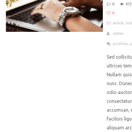
0
472
0
Article
,
Vid
admin
portfolio
,
Sed sollicit
ultrices tem
Nullam qui
nunc. Donec
odio auctor
consectetur
accumsan, e
facilisis ligu
aliquam arc