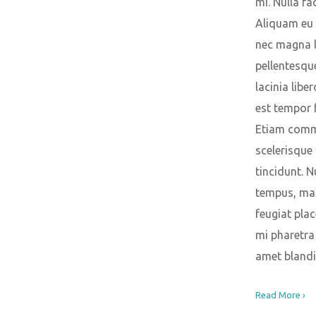
mi. Nulla faci
Aliquam eu 
nec magna 
pellentesque
lacinia liber
est tempor f
Etiam com
scelerisque 
tincidunt. 
tempus, ma
feugiat plac
mi pharetra 
amet blandi
Read More ›