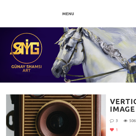
MENU
VERTI
IMAGE
3
506
1