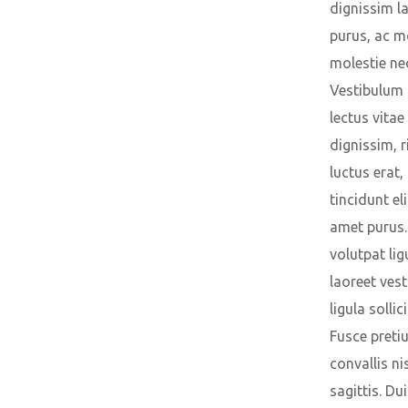
dignissim l
purus, ac mo
molestie ne
Vestibulum 
lectus vita
dignissim, r
luctus erat, 
tincidunt eli
amet purus.
volutpat ligu
laoreet ves
ligula sollic
Fusce preti
convallis nis
sagittis. Du