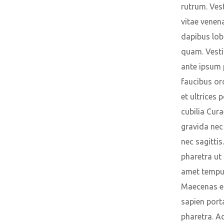
rutrum. Ves
vitae venena
dapibus lob
quam. Vest
ante ipsum 
faucibus orc
et ultrices 
cubilia Cura
gravida nec
nec sagittis
pharetra ut 
amet tempu
Maecenas eu
sapien port
pharetra. A