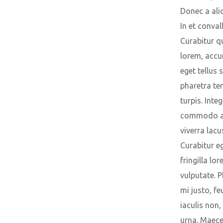
Donec a ali
In et convall
Curabitur 
lorem, acc
eget tellus 
pharetra t
turpis. Integ
commodo an
viverra lacu
Curabitur e
fringilla lo
vulputate. P
mi justo, fe
iaculis non,
urna. Maec