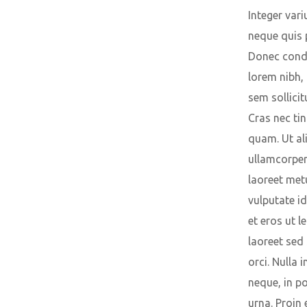
Integer vari
neque quis 
Donec con
lorem nibh,
sem sollicit
Cras nec ti
quam. Ut a
ullamcorpe
laoreet met
vulputate id
et eros ut le
laoreet sed 
orci. Nulla i
neque, in p
urna. Proin