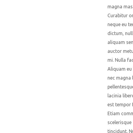
magna mas
Curabitur o
neque eu t
dictum, nul
aliquam sem
auctor metus
mi. Nulla faci
Aliquam eu 
nec magna 
pellentesque
lacinia liber
est tempor f
Etiam com
scelerisque 
tincidunt. 