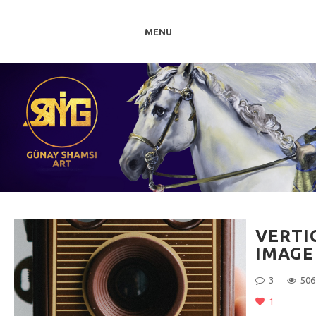
MENU
VERTI
IMAGE
3
506
1