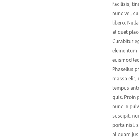
facilisis, ti
nunc vel, cu
libero. Null
aliquet plac
Curabitur e
elementum 
euismod lec
Phasellus p
massa elit, 
tempus ante
quis. Proin 
nunc in pulv
suscipit, nu
porta nisl, 
aliquam just