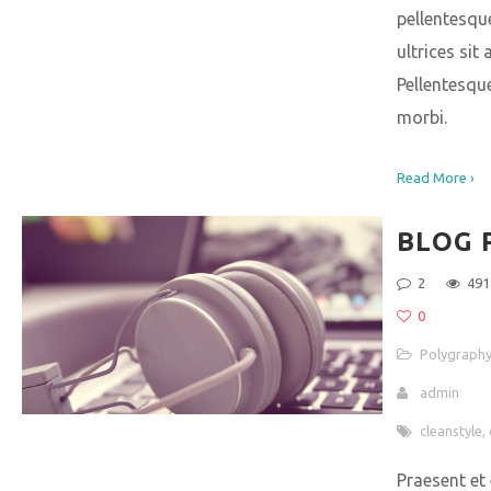
pellentesqu
ultrices sit 
Pellentesqu
morbi.
Read More ›
BLOG 
2
491
0
Polygraph
admin
cleanstyle
,
Praesent et 