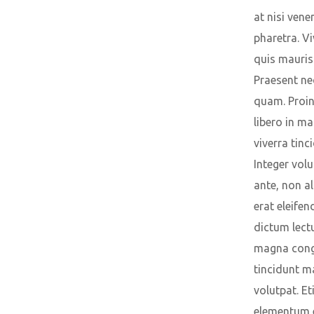
at nisi vene
pharetra. V
quis mauris
Praesent ne
quam. Proin
libero in m
viverra tinc
Integer volu
ante, non a
erat eleifen
dictum lect
magna cong
tincidunt 
volutpat. Et
elementum e