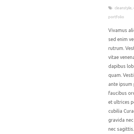
cleanstyle
,
portfolio
Vivamus ali
sed enim ve
rutrum. Ves
vitae venena
dapibus lob
quam. Vest
ante ipsum 
faucibus orc
et ultrices 
cubilia Cura
gravida nec
nec sagittis