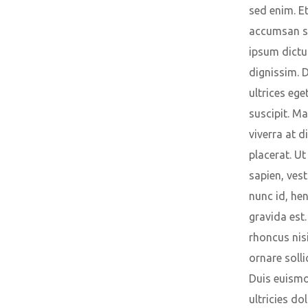
sed enim. E
accumsan s
ipsum dict
dignissim. 
ultrices ege
suscipit. M
viverra at 
placerat. Ut
sapien, ves
nunc id, hen
gravida est.
rhoncus nis
ornare solli
Duis euism
ultricies dol