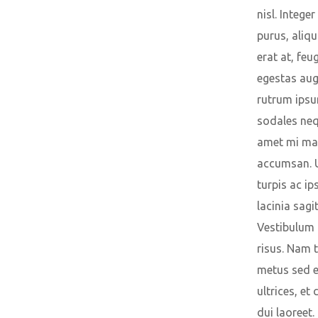
nisl. Integer
purus, aliq
erat at, feu
egestas au
rutrum ipsu
sodales neq
amet mi ma
accumsan. U
turpis ac i
lacinia sagit
Vestibulum 
risus. Nam 
metus sed e
ultrices, e
dui laoreet.