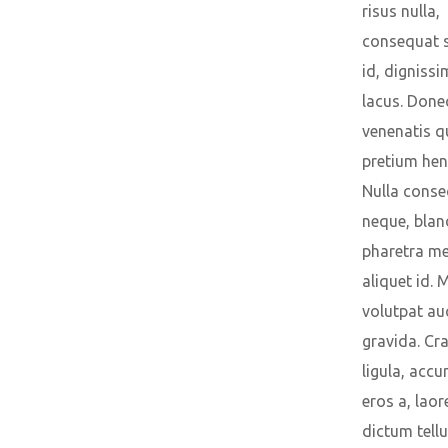
risus nulla,
consequat s
id, dignissi
lacus. Done
venenatis 
pretium hend
Nulla conse
neque, blan
pharetra m
aliquet id. 
volutpat au
gravida. Cr
ligula, acc
eros a, laor
dictum tellu