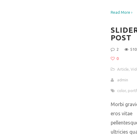
Read More ›
SLIDE
POST
2
510
0
Article
,
Vid
admin
color
,
portf
Morbi gravi
eros vitae
pellentesqu
ultricies q