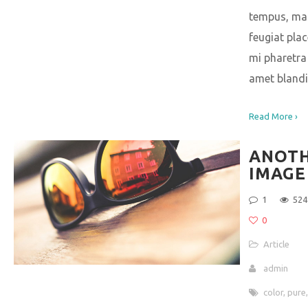
tempus, ma
feugiat plac
mi pharetra 
amet blandi
Read More ›
ANOT
IMAGE
1
524
0
Article
admin
color
,
pure