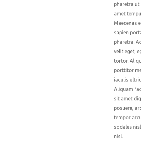
pharetra ut 
amet tempu
Maecenas eu
sapien port
pharetra. A
velit eget, 
tortor. Ali
porttitor m
iaculis ultric
Aliquam facil
sit amet di
posuere, a
tempor arcu
sodales nisl
nisl.