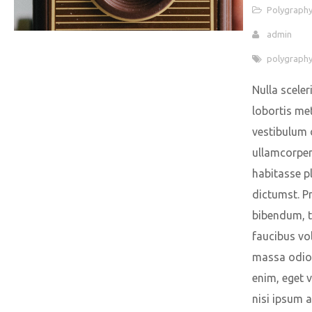
Polygraph
admin
polygraph
Nulla sceler
lobortis me
vestibulum 
ullamcorper 
habitasse p
dictumst. P
bibendum, t
faucibus vo
massa odio
enim, eget 
nisi ipsum a