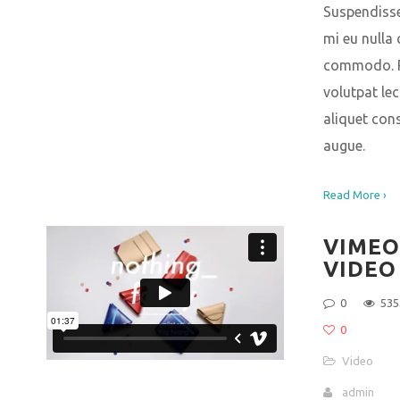
Suspendiss
mi eu null
commodo. P
volutpat lec
aliquet con
augue.
Read More ›
VIMEO
VIDEO
0
535
0
Video
admin