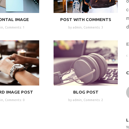
o
c
m
ONTAL IMAGE
POST WITH COMMENTS
d
in,
Comments: 1
by admin,
Comments: 3
C
RD IMAGE POST
BLOG POST
in,
Comments: 0
by admin,
Comments: 2
L
Y