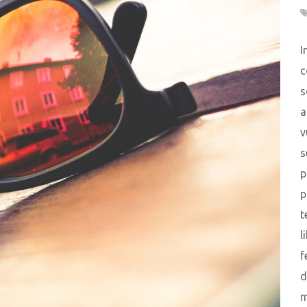
I
c
s
a
v
s
p
p
t
l
f
d
m