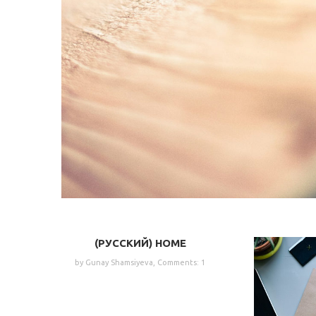
(РУССКИЙ) HOME
by
Gunay Shamsiyeva
,
Comments: 1