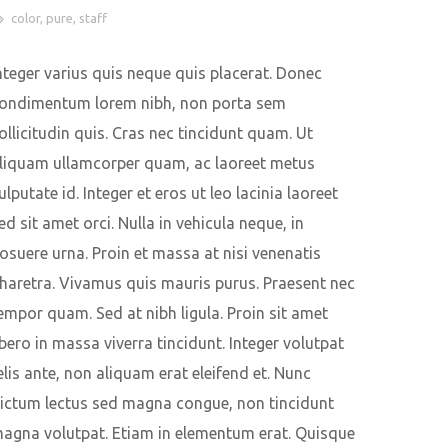
color
,
pure
,
staff
nteger varius quis neque quis placerat. Donec
ondimentum lorem nibh, non porta sem
ollicitudin quis. Cras nec tincidunt quam. Ut
liquam ullamcorper quam, ac laoreet metus
ulputate id. Integer et eros ut leo lacinia laoreet
ed sit amet orci. Nulla in vehicula neque, in
osuere urna. Proin et massa at nisi venenatis
haretra. Vivamus quis mauris purus. Praesent nec
empor quam. Sed at nibh ligula. Proin sit amet
ibero in massa viverra tincidunt. Integer volutpat
elis ante, non aliquam erat eleifend et. Nunc
ictum lectus sed magna congue, non tincidunt
agna volutpat. Etiam in elementum erat. Quisque