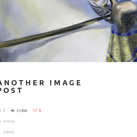
ANOTHER IMAGE
POST
1
52486
0
Article
admin