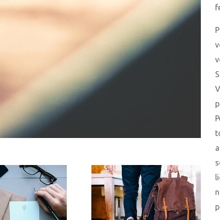
f
P
v
v
S
V
p
P
t
a
s
l
n
p