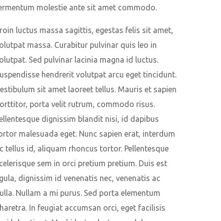
ermentum molestie ante sit amet commodo.
roin luctus massa sagittis, egestas felis sit amet,
olutpat massa. Curabitur pulvinar quis leo in
olutpat. Sed pulvinar lacinia magna id luctus.
uspendisse hendrerit volutpat arcu eget tincidunt.
estibulum sit amet laoreet tellus. Mauris et sapien
orttitor, porta velit rutrum, commodo risus.
ellentesque dignissim blandit nisi, id dapibus
ortor malesuada eget. Nunc sapien erat, interdum
c tellus id, aliquam rhoncus tortor. Pellentesque
celerisque sem in orci pretium pretium. Duis est
igula, dignissim id venenatis nec, venenatis ac
ulla. Nullam a mi purus. Sed porta elementum
haretra. In feugiat accumsan orci, eget facilisis